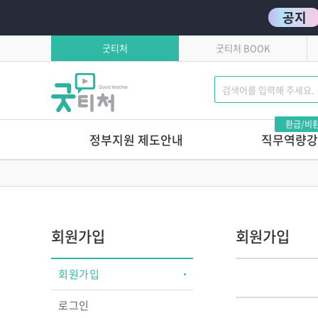
공지
굿티처
굿티처 BOOK
환급/비
정부지원 제도안내
직무역량강
고용보험환급
발달로 풀어보는 
이유있는 문제행동?!
학습자유의사항
톡톡 튀는 부모상담 
연간교육일정
마음에서 마음으로 주고
회원가입
회원가입
호작용 매뉴얼
영유아 교육기관 안전
회원가입
놀이로 커가는 영아,
놀이로 키우는 교사
로그인
놀이가 톡톡, 영아보육