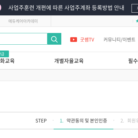
사업주훈련 개편에 따른 사업주계좌 등록방법 안내
에듀케어아카데미
굿쌤TV
커뮤니티/이벤트
환급
화교육
개별자율교육
필수
영유아의
단 하루로 완성하는 교사 전문가 온라
필수의무교육
인연수
영유아안전교육
레시피
앞서가는 교육기관의
어린이안전교육
놀이교육 들여다보기
 받는 교사 상
다른 교육기관 선생님은
어떻게 놀이를 지원할까?
관리 전문가교육
놀이를 사진으로 기록할 줄 아는
STEP
1.
약관동의 및 본인인증
2.
회원
교사의 7가지 힘
교실에서 발견하는 영유아
 스킬업
정신건강