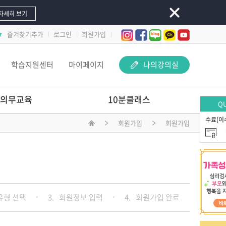
자세히 보기
즐겨찾기추가
로그인
회원가입
학습지원센터
마이페이지
나의강의실
의무교육
10분클래스
QU
수료(이
회원가입
회원가입
놀이 속 돋보기-
교사 지원 어떻게 해야 할까요?
문제행동 지원하Key
선배교사가 알려주는
재료야 놀자
유형 선택
3.
회원정보 입력
4.
회원가입 완료