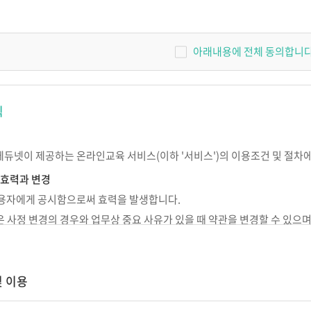
 교사
IEP 작성의 실제
원장이 알아야 할 장애아통합
놀이중심 반응성
어린이집 연간 운영의 실제
아래내용에 전체 동의합니다
SI 상호작용
고 기록하고 지
[부모성장 프로젝트]
우리 아이의 이유있는 문제행동?!
나다
칙
Outdoor에서 성장하는 아이들
서 답을
숲과 함께 성장하는 아이들,
숲에서 놀자
에듀넷이 제공하는 온라인교육 서비스(이하 '서비스')의 이용조건 및 절차
현장밀착 유아중심 놀이중심 보육과정
의 신나는 여행
 효력과 변경
개정 누리과정의 장애통합 현장 적용
 이용자에게 공시함으로써 효력을 발생합니다.
넷은 사정 변경의 경우와 업무상 중요 사유가 있을 때 약관을 변경할 수 있으
 준칙
시되지 않은 사항이 관계법령에 규정되어 있을 경우에는 그 규정에 따릅니다
및 이용