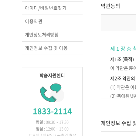
교실의 변화를 이끄는
약관동의
아이디/비밀번호찾기
성장 맵
행복을 꿈꾸는 교실, 
이용약관
상호작용 교수법
영아 놀이따라 관찰하
개인정보처리방침
원하고
교실에서 디지털과 만
개인정보 수집 및 이용
제 1 장 총 
놀이 중심 교육, 숲에
찾다
제1조 (목적)
이 약관은 ㈜
학습지원센터
제2조 약관의
(1) 약관은
(2) ㈜에듀
다.
1833-2114
제3조 약관 외
이 약관에 명
평일
: 09:30 ~ 17:30
개인정보 수집 
점심
: 12:00 ~ 13:00
토요일 / 일요일 / 공휴일 휴무