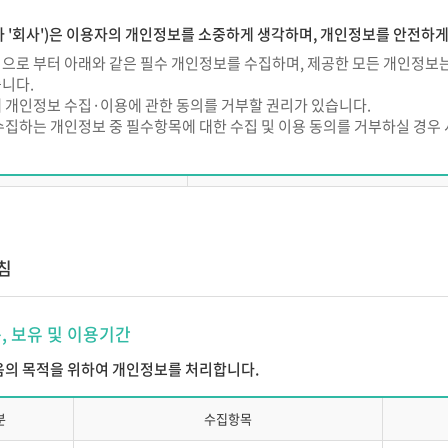
용계약
 '회사')은 이용자의 개인정보를 소중하게 생각하며, 개인정보를 안전하
의 종류)
으로 부터 아래와 같은 필수 개인정보를 수집하며, 제공한 모든 개인정보는
니다.
와 내용은 서비스 이용안내에서 정하는 바에 따릅니다.
 개인정보 수집·이용에 관한 동의를 거부할 권리가 있습니다.
계약의 성립)
수집하는 개인정보 중 필수항목에 대한 수집 및 이용 동의를 거부하실 경우
은 본 약관에 동의한 고객이 ㈜에듀넷 소정의 이용신청서를 온라인 또는 ㈜
구분
필수 개인정보
 이용자번호(ID) 단위로 체결됩니다.
의 규정에 의해 고객이 이용신청을 할 때에는 ㈜에듀넷은 정한 필수입력 사항
이름, 로그인 ID, 비밀번호, 생년월일, 성별
가입 시 수집하는 필수 개인정보
소속기관, 이메일, 본인식별정보(CI/DI
은 고객의 이용신청이 다음 각 호에 해당하는 경우 그 신청에 대한 승낙을 제
침
(단, 고용보험 환급과정 수강신청 
 실명이 아닐 경우
사 지원시 필수 개인정보
학력, 
목, 보유 및 이용기간
 주민등록번호를 기재했을 경우
 풍속, 기타 사회질서를 해 할 목적으로 신청한 경우
스 이용 중 발생되는 정보
서비스 이용기록, 접속로그, 쿠키
다음의 목적을 위하여 개인정보를 처리합니다.
신청서의 내용을 허위로 기재하였거나 허위서류를 첨부하였을 경우
의 업무수행상 또는 기술상 지장이 있는 경우
분
수집항목
 이용신청고객의 귀책사유로 이용승낙이 곤란한 경우