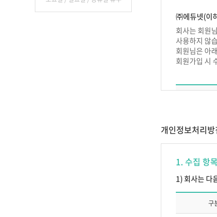
제 2 장 이
㈜에듀넷(이하
제4조 (서비스
회사는 회원님
사용하지 않습
서비스의 종류
회원님은 아래
제5조 (이용
회원가입 시 
1. 이용계약
립합니다.
2. 이용계약은
3. 제 1항
일반회원 
4. ㈜에듀넷
개인정보처리방
가. 이름이
교강
1. 수집 항
나. 허위
다. 선량한
서비
1) 회사는 
라. 이용
마. 회사
구
바. 기타
부 칙