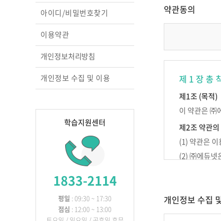
교실의 변화를 이끄는
약관동의
아이디/비밀번호찾기
성장 맵
행복을 꿈꾸는 교실, 
이용약관
상호작용 교수법
영아 놀이따라 관찰하
개인정보처리방침
원하고
교실에서 디지털과 만
개인정보 수집 및 이용
제 1 장 총 
놀이 중심 교육, 숲에
찾다
제1조 (목적)
이 약관은 ㈜
학습지원센터
제2조 약관의
(1) 약관은
(2) ㈜에듀
다.
1833-2114
제3조 약관 외
이 약관에 명
평일
: 09:30 ~ 17:30
개인정보 수집 
점심
: 12:00 ~ 13:00
토요일 / 일요일 / 공휴일 휴무