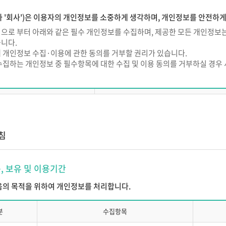
용계약
 '회사')은 이용자의 개인정보를 소중하게 생각하며, 개인정보를 안전하
의 종류)
으로 부터 아래와 같은 필수 개인정보를 수집하며, 제공한 모든 개인정보는
니다.
와 내용은 서비스 이용안내에서 정하는 바에 따릅니다.
 개인정보 수집·이용에 관한 동의를 거부할 권리가 있습니다.
계약의 성립)
수집하는 개인정보 중 필수항목에 대한 수집 및 이용 동의를 거부하실 경우
은 본 약관에 동의한 고객이 ㈜에듀넷 소정의 이용신청서를 온라인 또는 ㈜
구분
필수 개인정보
 이용자번호(ID) 단위로 체결됩니다.
의 규정에 의해 고객이 이용신청을 할 때에는 ㈜에듀넷은 정한 필수입력 사항
이름, 로그인 ID, 비밀번호, 생년월일, 성별
가입 시 수집하는 필수 개인정보
소속기관, 이메일, 본인식별정보(CI/DI
은 고객의 이용신청이 다음 각 호에 해당하는 경우 그 신청에 대한 승낙을 제
침
(단, 고용보험 환급과정 수강신청 
 실명이 아닐 경우
사 지원시 필수 개인정보
학력, 
목, 보유 및 이용기간
 주민등록번호를 기재했을 경우
 풍속, 기타 사회질서를 해 할 목적으로 신청한 경우
스 이용 중 발생되는 정보
서비스 이용기록, 접속로그, 쿠키
다음의 목적을 위하여 개인정보를 처리합니다.
신청서의 내용을 허위로 기재하였거나 허위서류를 첨부하였을 경우
의 업무수행상 또는 기술상 지장이 있는 경우
분
수집항목
 이용신청고객의 귀책사유로 이용승낙이 곤란한 경우