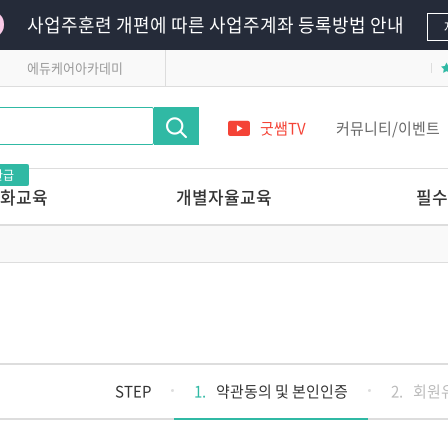
사업주훈련 개편에 따른 사업주계좌 등록방법 안내
에듀케어아카데미
굿쌤TV
커뮤니티/이벤트
환급
화교육
개별자율교육
필수
영유아의
단 하루로 완성하는 교사 전문가 온라
필수의무교육
인연수
영유아안전교육
레시피
앞서가는 교육기관의
어린이안전교육
놀이교육 들여다보기
 받는 교사 상
다른 교육기관 선생님은
어떻게 놀이를 지원할까?
관리 전문가교육
놀이를 사진으로 기록할 줄 아는
STEP
1.
약관동의 및 본인인증
2.
회원
교사의 7가지 힘
교실에서 발견하는 영유아
 스킬업
정신건강