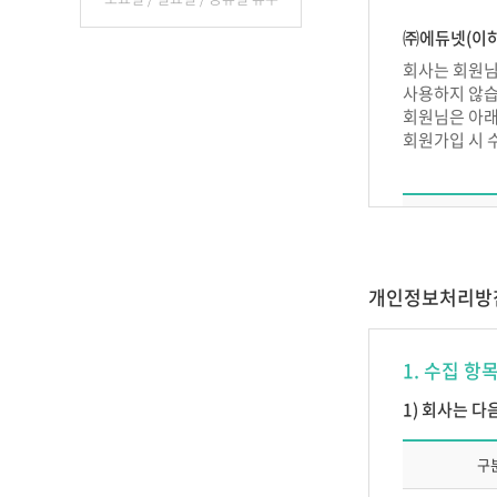
제 2 장 이
㈜에듀넷(이하
제4조 (서비스
회사는 회원님
사용하지 않습
서비스의 종류
회원님은 아래
제5조 (이용
회원가입 시 
1. 이용계약
립합니다.
2. 이용계약은
3. 제 1항
일반회원 
4. ㈜에듀넷
개인정보처리방
가. 이름이
교강
1. 수집 항
나. 허위
다. 선량한
서비
1) 회사는 
라. 이용
마. 회사
구
바. 기타
부 칙