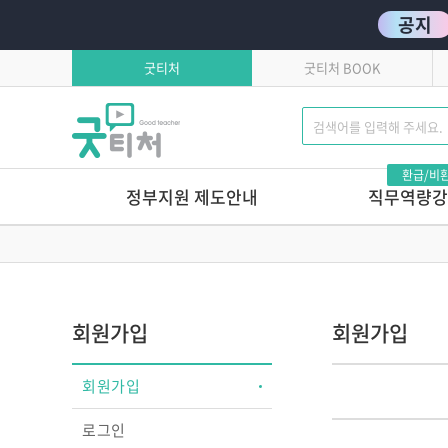
공지
굿티처
굿티처 BOOK
환급/비
정부지원 제도안내
직무역량강
고용보험환급
발달로 풀어보는 
이유있는 문제행동?!
학습자유의사항
톡톡 튀는 부모상담 
연간교육일정
마음에서 마음으로 주고
회원가입
회원가입
호작용 매뉴얼
영유아 교육기관 안전
회원가입
놀이로 커가는 영아,
놀이로 키우는 교사
로그인
놀이가 톡톡, 영아보육