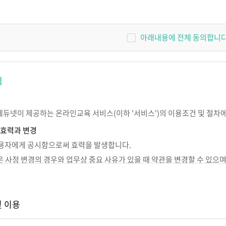
 교사
IEP 작성의 실제
원장이 알아야 할 장애아통합
놀이중심 반응성
어린이집 연간 운영의 실제
아래내용에 전체 동의합니다
SI 상호작용
고 기록하고 지
[부모성장 프로젝트]
우리 아이의 이유있는 문제행동?!
나다
칙
Outdoor에서 성장하는 아이들
서 답을
숲과 함께 성장하는 아이들,
숲에서 놀자
에듀넷이 제공하는 온라인교육 서비스(이하 '서비스')의 이용조건 및 절차
현장밀착 유아중심 놀이중심 보육과정
의 신나는 여행
 효력과 변경
개정 누리과정의 장애통합 현장 적용
 이용자에게 공시함으로써 효력을 발생합니다.
넷은 사정 변경의 경우와 업무상 중요 사유가 있을 때 약관을 변경할 수 있으
 준칙
시되지 않은 사항이 관계법령에 규정되어 있을 경우에는 그 규정에 따릅니다
및 이용