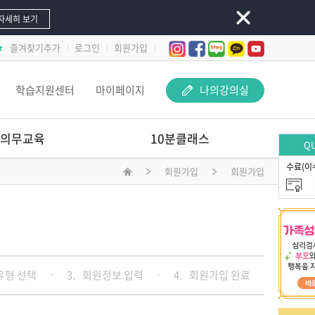
자세히 보기
즐겨찾기추가
로그인
회원가입
학습지원센터
마이페이지
나의강의실
의무교육
10분클래스
QU
수료(이
회원가입
회원가입
놀이 속 돋보기-
교사 지원 어떻게 해야 할까요?
문제행동 지원하Key
선배교사가 알려주는
재료야 놀자
유형 선택
3.
회원정보 입력
4.
회원가입 완료