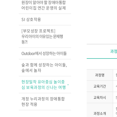
원장이 알아야 할 장애아통합
어린이집 연간 운영의 실제
SI 상호작용
[부모성장 프로젝트]
우리 아이의 이유있는 문제행
동?!
과
Outdoor에서 성장하는 아이들
숲과 함께 성장하는 아이들,
숲에서 놀자
과정명
현장밀착 유아중심 놀이중
교육기간
심 보육과정의 신나는 여행
교육차시
개정 누리과정의 장애통합
현장 적용
과정소개