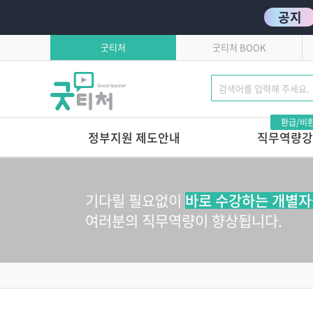
공지
굿티처
굿티처 BOOK
환급/비
정부지원 제도안내
직무역량강
고용보험환급
발달로 풀어보는 
이유있는 문제행동?!
학습자유의사항
기다릴 필요없이
바로 수강하는 개별
톡톡 튀는 부모상담 
연간교육일정
여러분의 직무역량이 향상됩니다.
마음에서 마음으로 주고
호작용 매뉴얼
영유아 교육기관 안전
놀이로 커가는 영아,
놀이로 키우는 교사
놀이가 톡톡, 영아보육