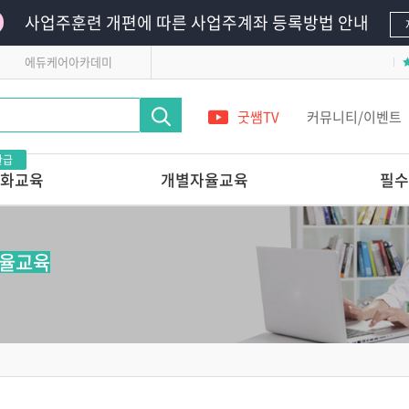
사업주훈련 개편에 따른 사업주계좌 등록방법 안내
에듀케어아카데미
굿쌤TV
커뮤니티/이벤트
환급
화교육
개별자율교육
필수
영유아의
단 하루로 완성하는 교사 전문가 온라
필수의무교육
인연수
영유아안전교육
자율교육
레시피
앞서가는 교육기관의
어린이안전교육
놀이교육 들여다보기
 받는 교사 상
다른 교육기관 선생님은
어떻게 놀이를 지원할까?
관리 전문가교육
놀이를 사진으로 기록할 줄 아는
교사의 7가지 힘
교실에서 발견하는 영유아
 스킬업
정신건강