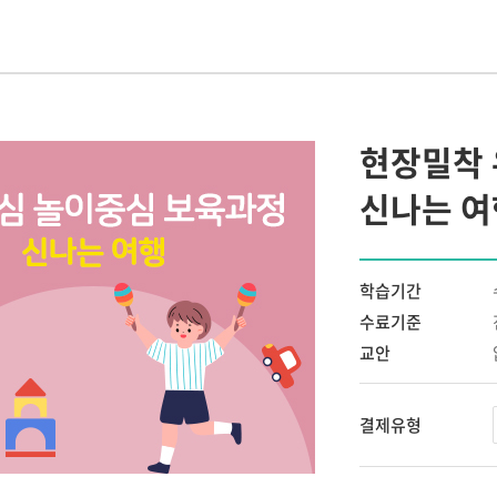
 교사
IEP 작성의 실제
원장이 알아야 할 장애아통합
놀이중심 반응성
어린이집 연간 운영의 실제
SI 상호작용
고 기록하고 지
[부모성장 프로젝트]
현장밀착
우리 아이의 이유있는 문제행동?!
나다
Outdoor에서 성장하는 아이들
서 답을
신나는 여
숲과 함께 성장하는 아이들,
숲에서 놀자
현장밀착 유아중심 놀이중심 보육과정
의 신나는 여행
학습기간
개정 누리과정의 장애통합 현장 적용
수료기준
교안
결제유형