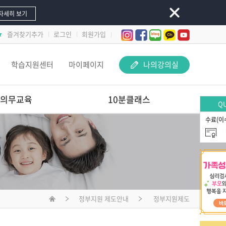
자세히 보기
즐겨찾기추가
로그인
회원가입
학습지원센터
마이페이지
나의강의실
의무교육
10분클래스
QU
수료(이
놀이 속 돋보기-
교사 지원 어떻게 해야 할까요?
문제행동 지원하Key
선배교사가 알려주는
재료야 놀자
정부지원 제도안내
정부지원제도