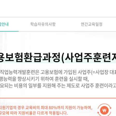
 교사
IEP 작성의 실제
원장이 알아야 할 장애아통합
놀이중심 반응성
어린이집 연간 운영의 실제
SI 상호작용
급안내
학습자유의사항
연간교육일정
고 기록하고 지
[부모성장 프로젝트]
우리 아이의 이유있는 문제행동?!
나다
Outdoor에서 성장하는 아이들
서 답을
숲과 함께 성장하는 아이들,
용보험환급과정(사업주훈련지
숲에서 놀자
현장밀착 유아중심 놀이중심 보육과정
의 신나는 여행
 직업능력개발훈련은 고용보험에 가입된 사업주(=사업장 대
개정 누리과정의 장애통합 현장 적용
행능력을 향상시키기 위하여 훈련을 실시할 때,
요되는 비용의 일부를 지원해 주는 제도로 사업주 훈련이라고
지원기업의 경우 교육비의 최대 80%까지 지원이 가능하며,
규모에 따라 지원비율은 다르게 적용됩니다.