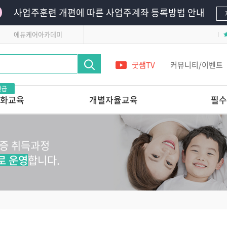
사업주훈련 개편에 따른 사업주계좌 등록방법 안내
에듀케어아카데미
굿쌤TV
커뮤니티/이벤트
환급
화교육
개별자율교육
필수
영유아의
단 하루로 완성하는 교사 전문가 온라
필수의무교육
인연수
영유아안전교육
격증 취득과정
레시피
앞서가는 교육기관의
어린이안전교육
놀이교육 들여다보기
로 운영
합니다.
 받는 교사 상
다른 교육기관 선생님은
어떻게 놀이를 지원할까?
관리 전문가교육
놀이를 사진으로 기록할 줄 아는
교사의 7가지 힘
교실에서 발견하는 영유아
 스킬업
정신건강