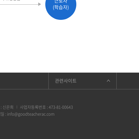
근로자
(학습자)
관련사이트
에듀케어아카데미
에듀케어보육교사교육원
과천육아종합지원센터
:
신은희
사업자등록번호 :
473-81-00643
안성시육아종합지원센터
일 :
info@goodteacherac.com
고용노동부
한국영유아보육·교육진흥원