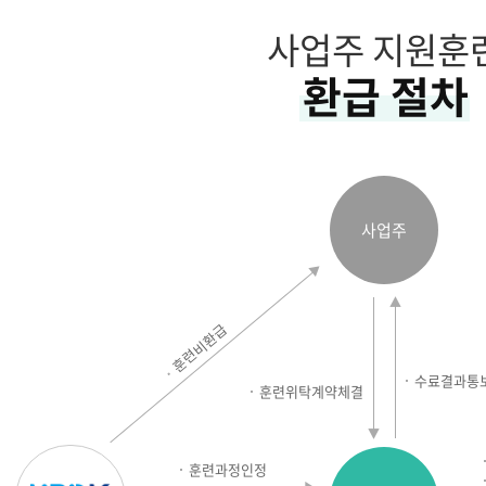
사업주 지원훈
환급 절차
사업주
훈련비환급
수료결과통
훈련위탁계약체결
훈련과정인정