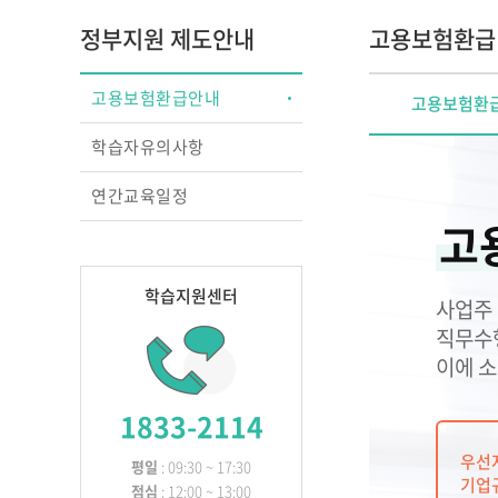
교실의 변화를 이끄는
정부지원 제도안내
고용보험환급
성장 맵
행복을 꿈꾸는 교실, 
상호작용 교수법
고용보험환급안내
고용보험환
영아 놀이따라 관찰하
원하고
학습자유의사항
교실에서 디지털과 만
놀이 중심 교육, 숲에
연간교육일정
찾다
고
학습지원센터
사업주
직무수
이에 소
1833-2114
우선
평일
: 09:30 ~ 17:30
기업
점심
: 12:00 ~ 13:00