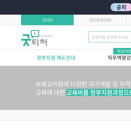
공지
굿티처
굿티처 BOOK
환급/비
정부지원 제도안내
직무역량강
고용보험환급
발달로 풀어보는 
이유있는 문제행동?!
학습자유의사항
보육교직원의 다양한 자기계발 및 자
톡톡 튀는 부모상담 
연간교육일정
교육에 대한
교육비를 정부지원과정으
마음에서 마음으로 주고
호작용 매뉴얼
영유아 교육기관 안전
놀이로 커가는 영아,
놀이로 키우는 교사
놀이가 톡톡, 영아보육