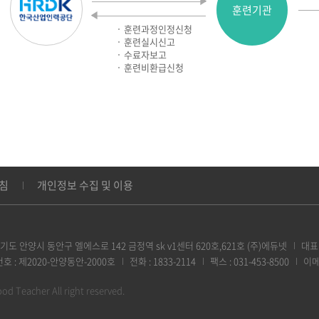
훈련기관
훈련과정인정신청
훈련실시신고
수료자보고
훈련비환급신청
침
개인정보 수집 및 이용
 경기도 안양시 동안구 엘에스로 142 금정역 sk v1센터 620호,621호 (주)에듀넷
대표 
호 :
제2020-안양동안-2000호
전화 :
1833-2114
팩스 :
031-453-8500
이메
d Teacher All right reserved.