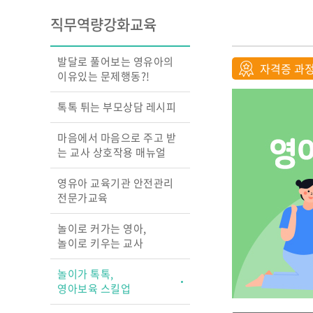
교실의 변화를 이끄는
직무역량강화교육
성장 맵
행복을 꿈꾸는 교실, 
상호작용 교수법
발달로 풀어보는 영유아의
자격증 과
영아 놀이따라 관찰하
이유있는 문제행동?!
원하고
교실에서 디지털과 만
톡톡 튀는 부모상담 레시피
놀이 중심 교육, 숲에
찾다
마음에서 마음으로 주고 받
는 교사 상호작용 매뉴얼
영유아 교육기관 안전관리
전문가교육
놀이로 커가는 영아,
놀이로 키우는 교사
놀이가 톡톡,
영아보육 스킬업