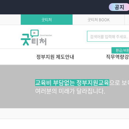
공지
굿티처
굿티처 BOOK
환급/비
정부지원 제도안내
직무역량강
고용보험환급
발달로 풀어보는 
이유있는 문제행동?!
학습자유의사항
교육비 부담없는 정부지원교육
으로 보
톡톡 튀는 부모상담 
연간교육일정
여러분의 미래가 달라집니다.
마음에서 마음으로 주고
호작용 매뉴얼
영유아 교육기관 안전
놀이로 커가는 영아,
놀이로 키우는 교사
놀이가 톡톡, 영아보육