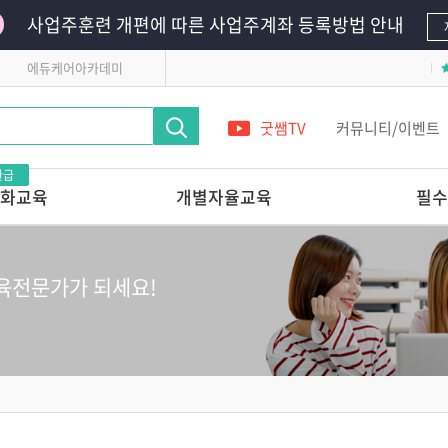
사업주훈련 개편에 따른 사업주계좌 등록방법 안내
에듀케어아카데미
굿쌤TV
커뮤니티/이벤트
환급
화교육
개별자율교육
필수
영유아의
단 하루로 완성하는 교사 전문가 온라
필수의무교육
인연수
영유아안전교육
육전문가가 되세요!
레시피
앞서가는 교육기관의
어린이안전교육
놀이교육 들여다보기
 받는 교사 상
다른 교육기관 선생님은
어떻게 놀이를 지원할까?
관리 전문가교육
놀이를 사진으로 기록할 줄 아는
교사의 7가지 힘
교실에서 발견하는 영유아
 스킬업
정신건강