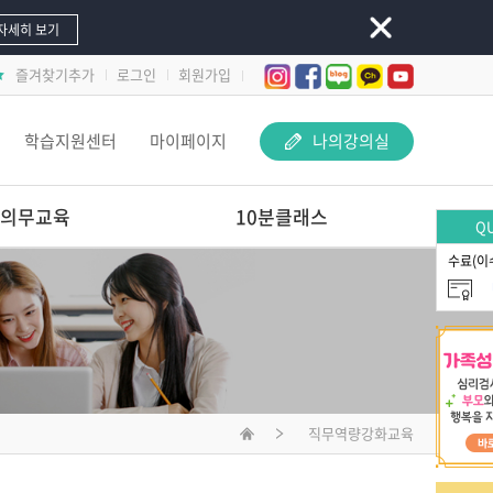
자세히 보기
즐겨찾기추가
로그인
회원가입
학습지원센터
마이페이지
나의강의실
의무교육
10분클래스
QU
수료(이
놀이 속 돋보기-
교사 지원 어떻게 해야 할까요?
문제행동 지원하Key
선배교사가 알려주는
재료야 놀자
직무역량강화교육