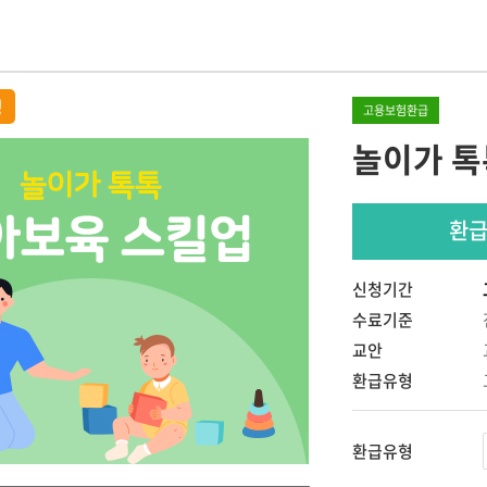
 교사
IEP 작성의 실제
원장이 알아야 할 장애아통합
놀이중심 반응성
어린이집 연간 운영의 실제
SI 상호작용
정
고 기록하고 지
고용보험환급
[부모성장 프로젝트]
놀이가 톡
우리 아이의 이유있는 문제행동?!
나다
Outdoor에서 성장하는 아이들
서 답을
숲과 함께 성장하는 아이들,
숲에서 놀자
환
현장밀착 유아중심 놀이중심 보육과정
의 신나는 여행
신청기간
개정 누리과정의 장애통합 현장 적용
수료기준
교안
환급유형
환급유형