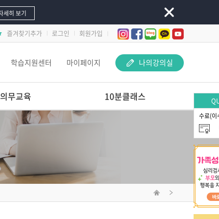
자세히 보기
즐겨찾기추가
로그인
회원가입
학습지원센터
마이페이지
나의강의실
의무교육
10분클래스
QU
수료(이
놀이 속 돋보기-
교사 지원 어떻게 해야 할까요?
문제행동 지원하Key
선배교사가 알려주는
재료야 놀자