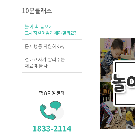
교실의 변화를 이끄는
10분클래스
성장 맵
행복을 꿈꾸는 교실, 
상호작용 교수법
놀이 속 돋보기-
영아 놀이따라 관찰하
교사 지원 어떻게 해야 할까요?
원하고
교실에서 디지털과 만
문제행동 지원하Key
놀이 중심 교육, 숲에
찾다
선배교사가 알려주는
재료야 놀자
학습지원센터
1833-2114