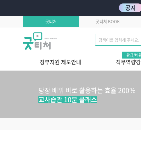
공지
굿티처
굿티처 BOOK
환급/비
정부지원 제도안내
직무역량강
고용보험환급
발달로 풀어보는 
이유있는 문제행동?!
학습자유의사항
당장 배워 바로 활용하는 효율 200%
톡톡 튀는 부모상담 
연간교육일정
교사습관 10분 클래스
마음에서 마음으로 주고
호작용 매뉴얼
영유아 교육기관 안전
놀이로 커가는 영아,
놀이로 키우는 교사
놀이가 톡톡, 영아보육