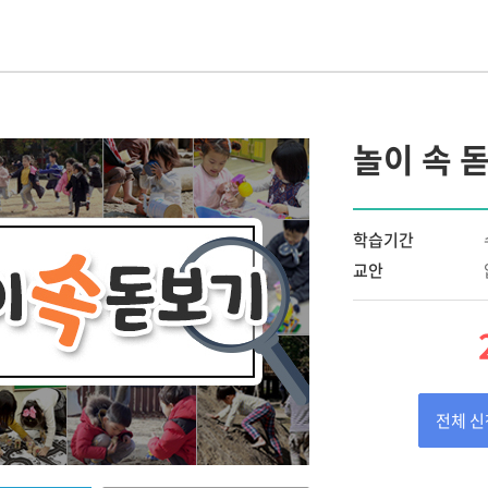
 교사
IEP 작성의 실제
원장이 알아야 할 장애아통합
놀이중심 반응성
어린이집 연간 운영의 실제
SI 상호작용
고 기록하고 지
[부모성장 프로젝트]
놀이 속 
우리 아이의 이유있는 문제행동?!
나다
Outdoor에서 성장하는 아이들
서 답을
숲과 함께 성장하는 아이들,
숲에서 놀자
학습기간
현장밀착 유아중심 놀이중심 보육과정
교안
의 신나는 여행
개정 누리과정의 장애통합 현장 적용
전체 