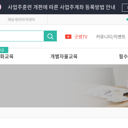
사업주훈련 개편에 따른 사업주계좌 등록방법 안내
에듀케어아카데미
굿쌤TV
커뮤니티/이벤트
환급
화교육
개별자율교육
필수
영유아의
단 하루로 완성하는 교사 전문가 온라
필수의무교육
인연수
영유아안전교육
레시피
앞서가는 교육기관의
어린이안전교육
놀이교육 들여다보기
 받는 교사 상
다른 교육기관 선생님은
어떻게 놀이를 지원할까?
관리 전문가교육
놀이를 사진으로 기록할 줄 아는
교사의 7가지 힘
교실에서 발견하는 영유아
 스킬업
정신건강