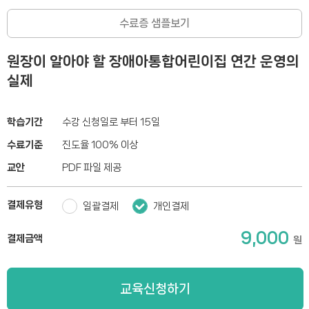
수료증 샘플보기
원장이 알아야 할 장애아통합어린이집 연간 운영의
실제
학습기간
수강 신청일로 부터 15일
수료기준
진도율 100% 이상
교안
PDF 파일 제공
결제유형
일괄결제
개인결제
9,000
결제금액
원
교육신청하기