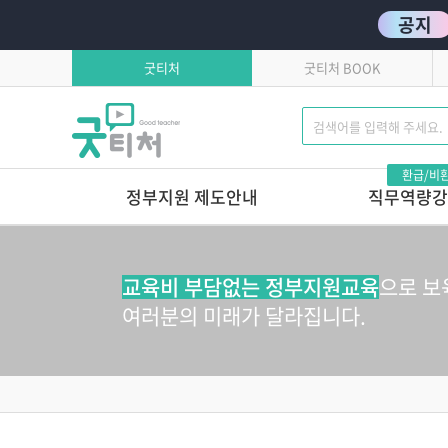
공지
굿티처
굿티처 BOOK
환급/비
정부지원 제도안내
직무역량강
고용보험환급
발달로 풀어보는 
이유있는 문제행동?!
학습자유의사항
교육비 부담없는 정부지원교육
으로 보
톡톡 튀는 부모상담 
연간교육일정
여러분의 미래가 달라집니다.
마음에서 마음으로 주고
호작용 매뉴얼
영유아 교육기관 안전
놀이로 커가는 영아,
놀이로 키우는 교사
놀이가 톡톡, 영아보육