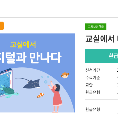
 교사
IEP 작성의 실제
원장이 알아야 할 장애아통합
놀이중심 반응성
어린이집 연간 운영의 실제
SI 상호작용
정
고 기록하고 지
고용보험환급
[부모성장 프로젝트]
교실에서 
우리 아이의 이유있는 문제행동?!
나다
Outdoor에서 성장하는 아이들
서 답을
숲과 함께 성장하는 아이들,
숲에서 놀자
환
현장밀착 유아중심 놀이중심 보육과정
의 신나는 여행
신청기간
개정 누리과정의 장애통합 현장 적용
수료기준
교안
환급유형
환급유형