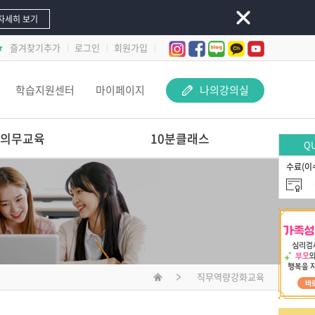
자세히 보기
즐겨찾기추가
로그인
회원가입
학습지원센터
마이페이지
나의강의실
의무교육
10분클래스
QU
수료(이
놀이 속 돋보기-
교사 지원 어떻게 해야 할까요?
문제행동 지원하Key
선배교사가 알려주는
재료야 놀자
직무역량강화교육