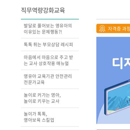
교실의 변화를 이끄는
직무역량강화교육
성장 맵
행복을 꿈꾸는 교실, 
상호작용 교수법
발달로 풀어보는 영유아의
자격증 과
영아 놀이따라 관찰하
이유있는 문제행동?!
원하고
교실에서 디지털과 만
톡톡 튀는 부모상담 레시피
놀이 중심 교육, 숲에
찾다
마음에서 마음으로 주고 받
는 교사 상호작용 매뉴얼
영유아 교육기관 안전관리
전문가교육
놀이로 커가는 영아,
놀이로 키우는 교사
놀이가 톡톡,
영아보육 스킬업