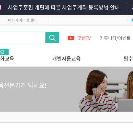
사업주훈련 개편에 따른 사업주계좌 등록방법 안내
에듀케어아카데미
굿쌤TV
커뮤니티/이벤트
환급
화교육
개별자율교육
필수
영유아의
단 하루로 완성하는 교사 전문가 온라
필수의무교육
인연수
영유아안전교육
육전문가가 되세요!
레시피
앞서가는 교육기관의
어린이안전교육
놀이교육 들여다보기
 받는 교사 상
다른 교육기관 선생님은
어떻게 놀이를 지원할까?
관리 전문가교육
놀이를 사진으로 기록할 줄 아는
교사의 7가지 힘
교실에서 발견하는 영유아
 스킬업
정신건강