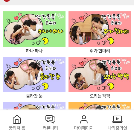
하나 하나
쥐가 한마리
올라간 눈
오리는 꽥꽥
굿티처 홈
커뮤니티
마이페이지
나의강의실