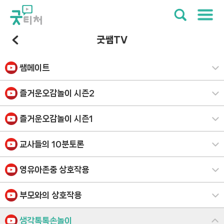
굿쌤TV
쌤메이트
즐거운오감놀이 시즌2
즐거운오감놀이 시즌1
교사들의 10분토론
영유아존중 상호작용
부모와의 상호작용
생각톡톡손놀이